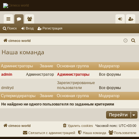
с
ор
ол
хо
ег
Поиск
Вход
Регистрация
ы
ум
ьз
д
ис
П
cirneco world
лк
ы
ов
тр
о
Наша команда
и
и
ат
ац
с
ел
ия
Администраторы
Звание
Основная группа
Модератор
к
admin
Администратор
Администраторы
Все форумы
и
Зарегистрированные
dmitryd
пользователи
Все форумы
Супермодераторы
Звание
Основная группа
Модератор
Не найдено ни одного пользователя по заданным критериям
Перейти
cirneco world
Удалить cookies
Часовой пояс:
UTC+03:00
Связаться с администрацией
Наша команда
Пользователи