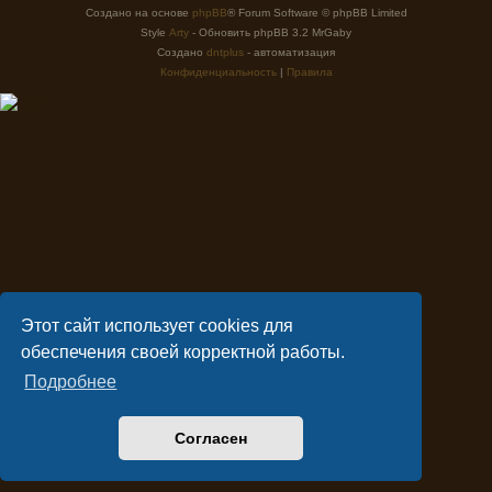
Создано на основе
phpBB
® Forum Software © phpBB Limited
Style
Arty
- Обновить phpBB 3.2 MrGaby
Создано
dntplus
- автоматизация
Конфиденциальность
|
Правила
Этот сайт использует cookies для
обеспечения своей корректной работы.
Подробнее
Согласен