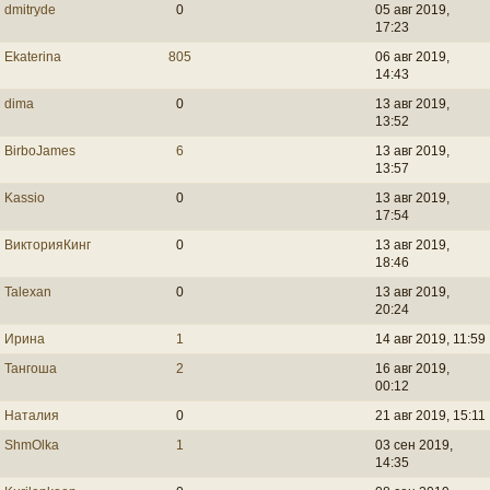
dmitryde
0
05 авг 2019,
17:23
Ekaterina
805
06 авг 2019,
14:43
dima
0
13 авг 2019,
13:52
BirboJames
6
13 авг 2019,
13:57
Kassio
0
13 авг 2019,
17:54
ВикторияКинг
0
13 авг 2019,
18:46
Talexan
0
13 авг 2019,
20:24
Ирина
1
14 авг 2019, 11:59
Тангоша
2
16 авг 2019,
00:12
Наталия
0
21 авг 2019, 15:11
ShmOlka
1
03 сен 2019,
14:35