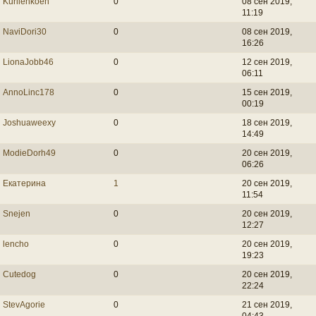
Kurilenkoen
0
08 сен 2019,
11:19
NaviDori30
0
08 сен 2019,
16:26
LionaJobb46
0
12 сен 2019,
06:11
AnnoLinc178
0
15 сен 2019,
00:19
Joshuaweexy
0
18 сен 2019,
14:49
ModieDorh49
0
20 сен 2019,
06:26
Екатерина
1
20 сен 2019,
11:54
Snejen
0
20 сен 2019,
12:27
lencho
0
20 сен 2019,
19:23
Cutedog
0
20 сен 2019,
22:24
StevAgorie
0
21 сен 2019,
04:43