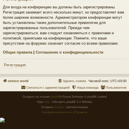
Для входа на конференцию вы должны быть зарегистрированы.
Регистрация занимает всего несколько минут, но предоставляет вам
более широкие возможности. Администратором конференции могут
быть установлены также дополнительные привилегии для
зарегистрированных пользователей. Прежде чем
зарегистрироваться, вам следует ознакомиться с правилами и
политикой, принятыми на конференции. Помните, что ваше
присутствие на форумах означает согласие со всеми правилами.
Общие правила
|
Соглашение о конфиденциальности
Регистрация
cirneco world
Удалить cookies
Часовой пояс:
UTC+03:00
Связаться с администрацией
Наша команда
Пользователи
Создано на основе
phpBB
® Forum Software © phpBB Limited
Style
Arty
- Обновить phpBB 3.2 MrGaby
Создано
dntplus
- автоматизация
Конфиденциальность
|
Правила