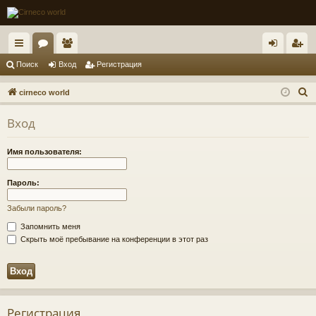
с
ор
ол
хо
ег
Поиск
Вход
Регистрация
ы
ум
ьз
д
ис
П
cirneco world
лк
ы
ов
тр
о
Вход
и
и
ат
ац
с
ел
ия
Имя пользователя:
к
и
Пароль:
Забыли пароль?
Запомнить меня
Скрыть моё пребывание на конференции в этот раз
Регистрация