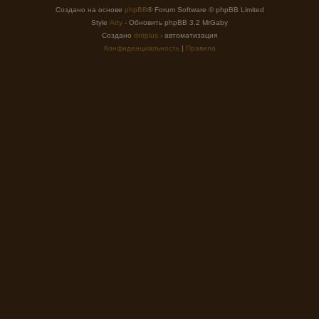
Создано на основе
phpBB
® Forum Software © phpBB Limited
Style
Arty
- Обновить phpBB 3.2 MrGaby
Создано
dntplus
- автоматизация
Конфиденциальность
|
Правила