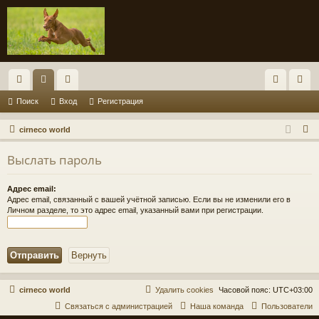
с
ор
ол
хо
ег
Поиск
Вход
Регистрация
ы
ум
ьз
д
ис
П
cirneco world
лк
ы
ов
тр
о
Выслать пароль
и
и
ат
ац
с
ел
ия
Адрес email:
к
Адрес email, связанный с вашей учётной записью. Если вы не изменили его в
и
Личном разделе, то это адрес email, указанный вами при регистрации.
cirneco world
Удалить cookies
Часовой пояс:
UTC+03:00
Связаться с администрацией
Наша команда
Пользователи