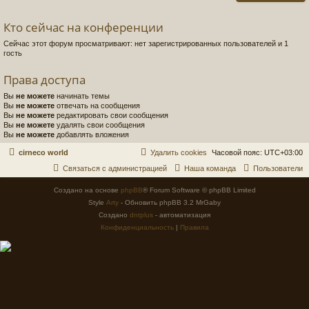
Кто сейчас на конференции
Сейчас этот форум просматривают: нет зарегистрированных пользователей и 1
гость
Права доступа
Вы
не можете
начинать темы
Вы
не можете
отвечать на сообщения
Вы
не можете
редактировать свои сообщения
Вы
не можете
удалять свои сообщения
Вы
не можете
добавлять вложения
cirneco world
Удалить cookies
Часовой пояс:
UTC+03:00
Связаться с администрацией
Наша команда
Пользователи
Создано на основе
phpBB
® Forum Software © phpBB Limited
Style
Arty
- Обновить phpBB 3.2 MrGaby
Создано
dntplus
- автоматизация
Конфиденциальность
|
Правила