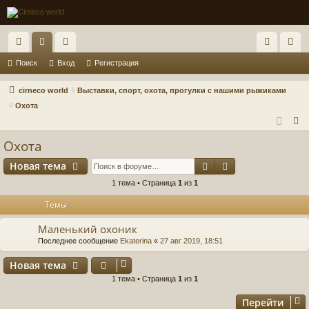
с
ор
ол
хо
ег
Поиск
Вход
Регистрация
ы
ум
ьз
д
ис
cirneco world
Выставки, спорт, охота, прогулки с нашими рыжиками
лк
ы
ов
тр
Охота
П
и
ат
ац
о
Охота
ел
ия
и
Поиск
Расширенный п
Новая тема
и
с
к
1 тема • Страница
1
из
1
Темы
Маленький охоник
Последнее сообщение
Ekaterina
«
27 авг 2019, 18:51
Новая тема
1 тема • Страница
1
из
1
Перейти