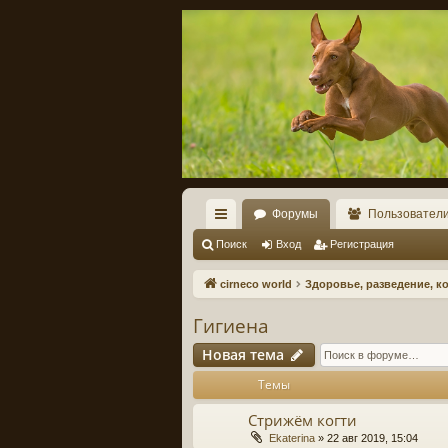
Форумы
Пользовател
с
Поиск
Вход
Регистрация
ы
cirneco world
Здоровье, разведение, к
лк
Гигиена
и
Новая тема
Темы
Стрижём когти
Ekaterina
» 22 авг 2019, 15:04