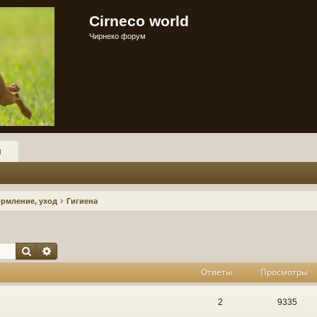
Cirneco world
Чирнеко форум
и
ормление, уход
Гигиена
Поиск
Расширенный поиск
Ответы
Просмотры
2
9335