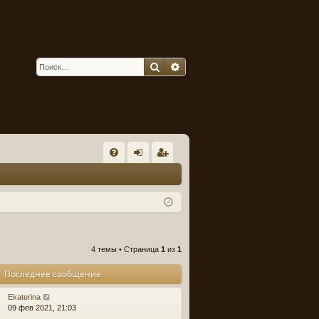
Поиск
Расширенный поиск
С
FA
хо
ег
Q
д
ис
тр
ац
4 темы • Страница
1
из
1
ия
Последнее сообщение
Ekaterina
09 фев 2021, 21:03