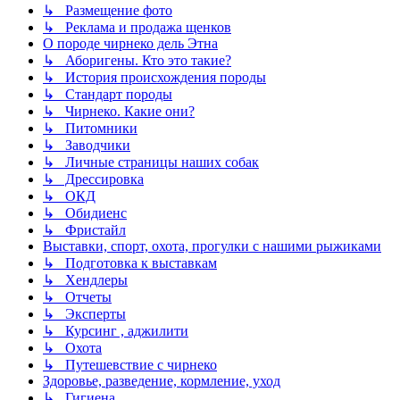
↳ Размещение фото
↳ Реклама и продажа щенков
О породе чирнеко дель Этна
↳ Аборигены. Кто это такие?
↳ История происхождения породы
↳ Стандарт породы
↳ Чирнеко. Какие они?
↳ Питомники
↳ Заводчики
↳ Личные страницы наших собак
↳ Дрессировка
↳ ОКД
↳ Обидиенс
↳ Фристайл
Выставки, спорт, охота, прогулки с нашими рыжиками
↳ Подготовка к выставкам
↳ Хендлеры
↳ Отчеты
↳ Эксперты
↳ Курсинг , аджилити
↳ Охота
↳ Путешевствие с чирнеко
Здоровье, разведение, кормление, уход
↳ Гигиена