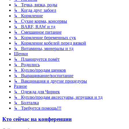
↳ Течка, вязка, роды
↳ Когда друг забоел
↳ Кормление
↳ Сухие корма, консервы
↳ BARF, RAW и тд
↳ Смешанное питание
↳ Кормление беременных сук
↳ Кормление кобелей перед вязкой
↳ Витамины, минералы и тд
Щенки
↳ Планируется помёт
↳ Родились
↳ Куплю/продам щенков
↳ Выращивание/воспитание
↳ Вакцинация и другие процедуры
Разное
↳ Одежда для Чирнек
↳ Куплю/продам аксессуары, игрушки и тд
↳ Болталка
↳ Требуется помощь!!!
Кто сейчас на конференции