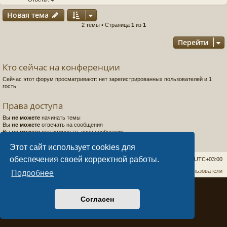
Новая тема
2 темы • Страница
1
из
1
Перейти
Кто сейчас на конференции
Сейчас этот форум просматривают: нет зарегистрированных пользователей и 1
гость
Права доступа
Вы
не можете
начинать темы
Вы
не можете
отвечать на сообщения
Вы
не можете
редактировать свои сообщения
Вы
не можете
удалять свои сообщения
Вы
не можете
добавлять вложения
Этот сайт использует cookies для
обеспечения своей корректной работы.
cirneco world
Удалить cookies
Часовой пояс:
UTC+03:00
Связаться с администрацией
Наша команда
Пользователи
Подробнее
Создано на основе
phpBB
® Forum Software © phpBB Limited
Style
Arty
- Обновить phpBB 3.2 MrGaby
Согласен
Создано
dntplus
- автоматизация
Конфиденциальность
|
Правила