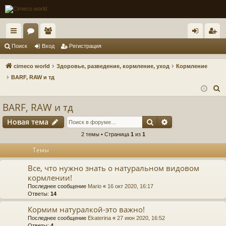
с
ор
ол
хо
ег
Поиск
Вход
Регистрация
ы
ум
ьз
д
ис
cirneco world
Здоровье, разведение, кормление, уход
Кормление
лк
ы
ов
тр
BARF, RAW и тд
П
и
ат
ац
о
BARF, RAW и тд
ел
ия
и
Поиск
Расширенный п
Новая тема
и
с
к
2 темы • Страница
1
из
1
Темы
Все, что нужно знать о натуральном видовом
кормлении!
Последнее сообщение
Mario
«
16 окт 2020, 16:17
Ответы:
14
Кормим натуралкой-это важно!
Последнее сообщение
Ekaterina
«
27 июн 2020, 16:52
Ответы:
4