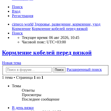
Поиск
Вход
Регистрация
cirneco world
Здоровье, разведение, кормление, уход
Кормление
Кормление кобелей перед вязкой
Поиск
Текущее время: 06 авг 2026, 10:45
Часовой пояс:
UTC+03:00
Кормление кобелей перед вязкой
Новая тема
Расширенный поиск
Поиск
1 тема • Страница
1
из
1
Темы
Ответы
Просмотры
Последнее сообщение
В день вязки