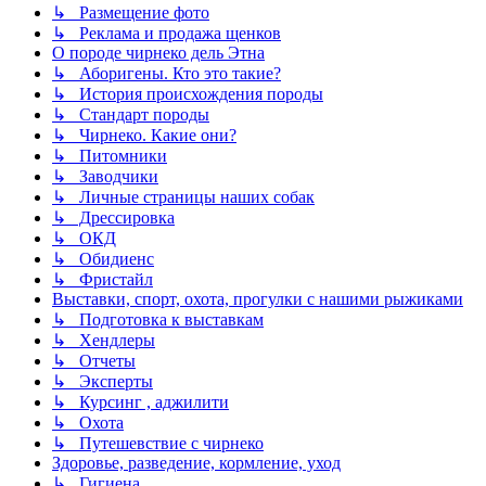
↳ Размещение фото
↳ Реклама и продажа щенков
О породе чирнеко дель Этна
↳ Аборигены. Кто это такие?
↳ История происхождения породы
↳ Стандарт породы
↳ Чирнеко. Какие они?
↳ Питомники
↳ Заводчики
↳ Личные страницы наших собак
↳ Дрессировка
↳ ОКД
↳ Обидиенс
↳ Фристайл
Выставки, спорт, охота, прогулки с нашими рыжиками
↳ Подготовка к выставкам
↳ Хендлеры
↳ Отчеты
↳ Эксперты
↳ Курсинг , аджилити
↳ Охота
↳ Путешевствие с чирнеко
Здоровье, разведение, кормление, уход
↳ Гигиена