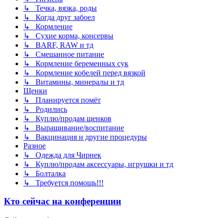
↳ Течка, вязка, роды
↳ Когда друг забоел
↳ Кормление
↳ Сухие корма, консервы
↳ BARF, RAW и тд
↳ Смешанное питание
↳ Кормление беременных сук
↳ Кормление кобелей перед вязкой
↳ Витамины, минералы и тд
Щенки
↳ Планируется помёт
↳ Родились
↳ Куплю/продам щенков
↳ Выращивание/воспитание
↳ Вакцинация и другие процедуры
Разное
↳ Одежда для Чирнек
↳ Куплю/продам аксессуары, игрушки и тд
↳ Болталка
↳ Требуется помощь!!!
Кто сейчас на конференции