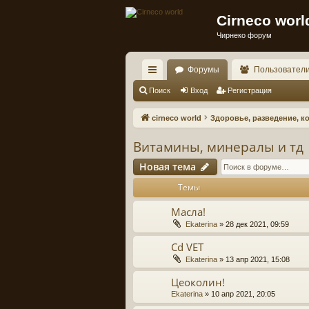
Cirneco worl
Чирнеко форум
Форумы
Пользовател
с
Поиск
Вход
Регистрация
ы
cirneco world
Здоровье, разведение, к
лк
Витамины, минералы и тд
и
Новая тема
Темы
Масла!
Ekaterina
» 28 дек 2021, 09:59
Cd VET
Ekaterina
» 13 апр 2021, 15:08
Цеоколин!
Ekaterina
» 10 апр 2021, 20:05