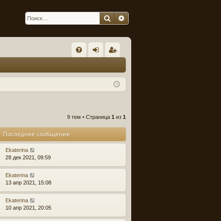
Поиск
Расширенный поиск
С
FA
хо
ег
Q
д
ис
тр
ац
9 тем • Страница
1
из
1
ия
Последнее сообщение
Ekaterina
28 дек 2021, 09:59
Ekaterina
13 апр 2021, 15:08
Ekaterina
10 апр 2021, 20:05