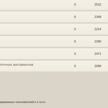
0
2532
0
2348
0
2214
0
2280
0
2471
сточник витаминов
0
2096
рированных пользователей и 1 гость