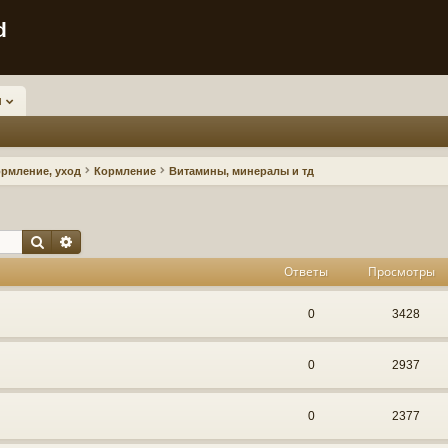
d
и
ормление, уход
Кормление
Витамины, минералы и тд
Поиск
Расширенный поиск
Ответы
Просмотры
0
3428
0
2937
0
2377