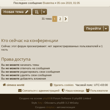
Последнее сообщение
Ekaterina
«
05 сен 2019, 01:05
Новая тема
2
1
След.
31 тема
Перейти
Кто сейчас на конференции
Сейчас этот форум просматривают: нет зарегистрированных пользователей и 1
гость
Права доступа
Вы
не можете
начинать темы
Вы
не можете
отвечать на сообщения
Вы
не можете
редактировать свои сообщения
Вы
не можете
удалять свои сообщения
Вы
не можете
добавлять вложения
cirneco world
Удалить cookies
Часовой пояс:
UTC+03:00
Связаться с администрацией
Наша команда
Пользователи
Создано на основе
phpBB
® Forum Software © phpBB Limited
Style
Arty
- Обновить phpBB 3.2 MrGaby
Создано
dntplus
- автоматизация