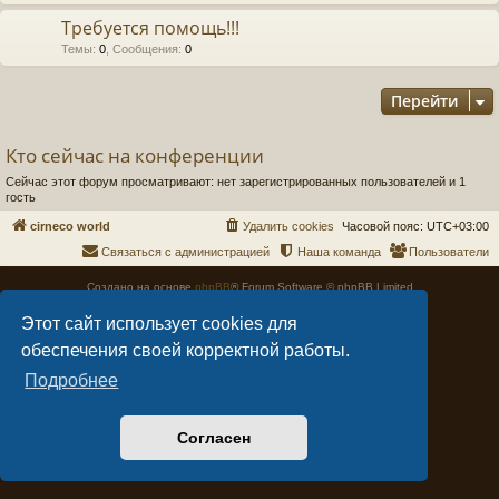
Требуется помощь!!!
Темы
:
0
,
Сообщения
:
0
Перейти
Кто сейчас на конференции
Сейчас этот форум просматривают: нет зарегистрированных пользователей и 1
гость
cirneco world
Удалить cookies
Часовой пояс:
UTC+03:00
Связаться с администрацией
Наша команда
Пользователи
Создано на основе
phpBB
® Forum Software © phpBB Limited
Style
Arty
- Обновить phpBB 3.2 MrGaby
Этот сайт использует cookies для
Создано
dntplus
- автоматизация
обеспечения своей корректной работы.
Конфиденциальность
|
Правила
Подробнее
Согласен