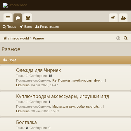
с
ор
ол
хо
ег
Поиск
Вход
Регистрация
ы
ум
ьз
д
ис
П
cirneco world
Разное
лк
ы
ов
тр
о
Разное
и
и
ат
ац
с
Форум
ел
ия
к
Одежда для Чирнек
и
Темы
:
1
,
Сообщения
:
15
Последнее сообщение:
Re: Попоны , комбинизоны, фли…
Ekaterina
, 04 окт 2025, 14:47
Куплю/продам аксессуары, игрушки и тд
Темы
:
1
,
Сообщения
:
1
Последнее сообщение:
Миски для двух собак на стойк…
Ekaterina
, 30 июн 2020, 15:03
Болталка
Темы
:
0
,
Сообщения
:
0