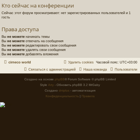
Кто сейчас на конференции
Сейчас этот форум просматривают: нет зарегистрированных пользователей и 1
гость
Права доступа
Вы
не можете
начинать темы
Вы
не можете
отвечать на сообщения
Вы
не можете
редактировать свои сообщения
Вы
не можете
удалять свои сообщения
Вы
не можете
добавлять вложения
cirneco world
Удалить cookies
Часовой пояс:
UTC+03:00
Связаться с администрацией
Наша команда
Пользователи
Создано на основе
phpBB
® Forum Software © phpBB Limited
Style
Arty
- Обновить phpBB 3.2 MrGaby
Создано
dntplus
- автоматизация
Конфиденциальность
|
Правила