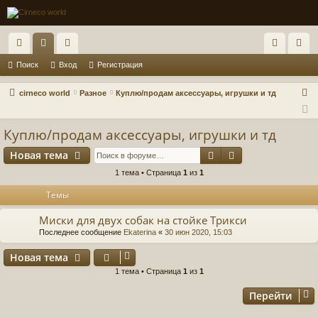
с
ор
ол
хо
ег
Поиск
Вход
Регистрация
ы
ум
ьз
д
ис
П
cirneco world
Разное
Куплю/продам аксессуары, игрушки и тд
лк
ы
ов
тр
о
и
и
ат
ац
Куплю/продам аксессуары, игрушки и тд
с
ел
ия
Поиск
Расширенный п
Новая тема
к
и
1 тема • Страница
1
из
1
Темы
Миски для двух собак на стойке Трикси
Последнее сообщение
Ekaterina
«
30 июн 2020, 15:03
Новая тема
1 тема • Страница
1
из
1
Перейти