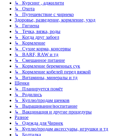
↳ Курсинг , аджилити
↳ Охота
↳ Путешевствие с чирнеко
Здоровье, разведение, кормление, уход
↳ Гигиена
↳ Течка, вязка, роды
↳ Когда друг забоел
↳ Кормление
↳ Сухие корма, консервы
↳ BARF, RAW и тд
↳ Смешанное питание
↳ Кормление беременных сук
↳ Кормление кобелей перед вязкой
↳ Витамины, минералы и тд
Щенки
↳ Планируется помёт
↳ Родились
↳ Куплю/продам щенков
↳ Выращивание/воспитание
↳ Вакцинация и другие процедуры
Разное
↳ Одежда для Чирнек
↳ Куплю/продам аксессуары, игрушки и тд
↳ Болталка