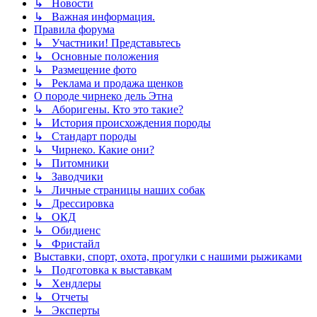
↳ Новости
↳ Важная информация.
Правила форума
↳ Участники! Представьтесь
↳ Основные положения
↳ Размещение фото
↳ Реклама и продажа щенков
О породе чирнеко дель Этна
↳ Аборигены. Кто это такие?
↳ История происхождения породы
↳ Стандарт породы
↳ Чирнеко. Какие они?
↳ Питомники
↳ Заводчики
↳ Личные страницы наших собак
↳ Дрессировка
↳ ОКД
↳ Обидиенс
↳ Фристайл
Выставки, спорт, охота, прогулки с нашими рыжиками
↳ Подготовка к выставкам
↳ Хендлеры
↳ Отчеты
↳ Эксперты