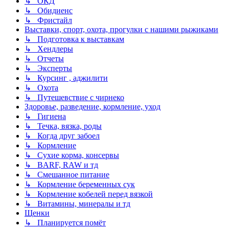
↳ ОКД
↳ Обидиенс
↳ Фристайл
Выставки, спорт, охота, прогулки с нашими рыжиками
↳ Подготовка к выставкам
↳ Хендлеры
↳ Отчеты
↳ Эксперты
↳ Курсинг , аджилити
↳ Охота
↳ Путешевствие с чирнеко
Здоровье, разведение, кормление, уход
↳ Гигиена
↳ Течка, вязка, роды
↳ Когда друг забоел
↳ Кормление
↳ Сухие корма, консервы
↳ BARF, RAW и тд
↳ Смешанное питание
↳ Кормление беременных сук
↳ Кормление кобелей перед вязкой
↳ Витамины, минералы и тд
Щенки
↳ Планируется помёт