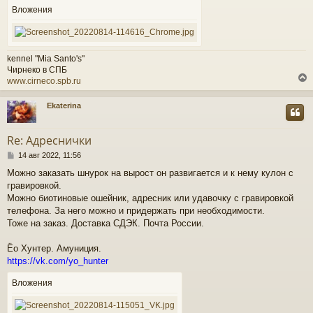
ч
н
Вложения
и
е
у
kennel "Mia Santo's"
Чирнеко в СПБ
www.cirneco.spb.ru
Ekaterina
у
т
Re: Адреснички
ь
С
с
14 авг 2022, 11:56
о
Можно заказать шнурок на вырост он развигается и к нему кулон с
о
к
гравировкой.
б
щ
Можно биотиновые ошейник, адресник или удавочку с гравировкой
е
телефона. За него можно и придержать при необходимости.
ч
н
Тоже на заказ. Доставка СДЭК. Почта России.
и
е
у
Ёо Хунтер. Амуниция.
https://vk.com/yo_hunter
Вложения