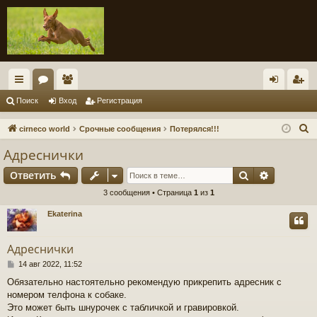
с
ор
ол
хо
ег
Поиск
Вход
Регистрация
ы
ум
ьз
д
ис
П
cirneco world
Срочные сообщения
Потерялся!!!
лк
ы
ов
тр
о
Адреснички
и
и
ат
ац
Поиск
Расшире
Ответить
с
ел
ия
к
3 сообщения • Страница
1
из
1
и
Ekaterina
Адреснички
С
14 авг 2022, 11:52
о
Обязательно настоятельно рекомендую прикрепить адресник с
о
номером телфона к собаке.
б
щ
Это может быть шнурочек с табличкой и гравировкой.
е