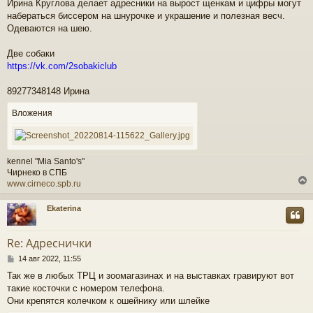
Ирина Круглова делает адресники на вырост щенкам и цифры могут
н
набераться биссером на шнурочке и украшение и полезная весч.
и
Одеваются на шею.
е
Две собаки
https://vk.com/2sobakiclub
89277348148 Ирина
Вложения
kennel "Mia Santo's"
Чирнеко в СПБ
www.cirneco.spb.ru
Ekaterina
у
т
Re: Адреснички
ь
С
с
14 авг 2022, 11:55
о
Так же в любых ТРЦ и зоомагазинах и на выставках гравируют вот
о
к
такие косточки с номером телефона.
б
щ
Они крепятся колечком к ошейнику или шлейке
е