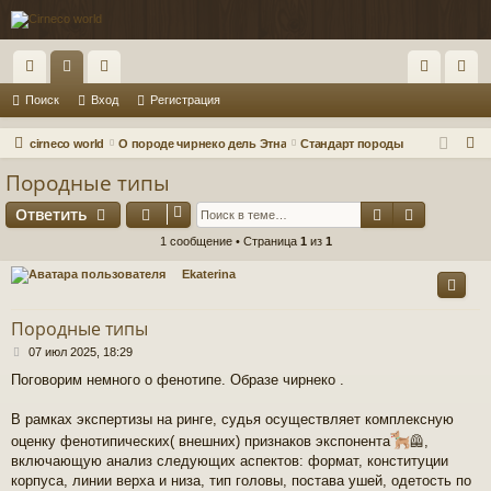
с
ор
ол
хо
ег
Поиск
Вход
Регистрация
ы
ум
ьз
д
ис
П
cirneco world
О породе чирнеко дель Этна
Стандарт породы
лк
ы
ов
тр
о
Породные типы
и
и
ат
ац
Поиск
Расшире
Ответить
с
ел
ия
к
1 сообщение • Страница
1
из
1
и
Ekaterina
Породные типы
С
07 июл 2025, 18:29
о
Поговорим немного о фенотипе. Образе чирнеко .
о
б
щ
В рамках экспертизы на ринге, судья осуществляет комплексную
е
оценку фенотипических( внешних) признаков экспонента
‍🦺,
н
включающую анализ следующих аспектов: формат, конституции
и
корпуса, линии верха и низа, тип головы, постава ушей, одетость по
е