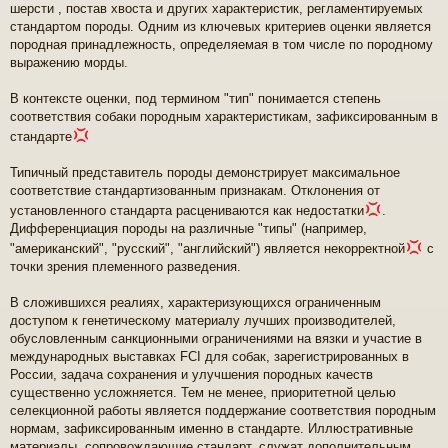
шерсти , постав хвоста и других характеристик, регламентируемых
стандартом породы. Одним из ключевых критериев оценки является
породная принадлежность, определяемая в том числе по породному
выражению морды.
В контексте оценки, под термином "тип" понимается степень
соответствия собаки породным характеристикам, зафиксированным в
стандарте
Типичный представитель породы демонстрирует максимальное
соответствие стандартизованным признакам. Отклонения от
установленного стандарта расцениваются как недостатки
.
Дифференциация породы на различные "типы" (например,
"американский", "русский", "английский") является некорректной
с
точки зрения племенного разведения.
В сложившихся реалиях, характеризующихся ограниченным
доступом к генетическому материалу лучших производителей,
обусловленным санкционными ограничениями на вязки и участие в
международных выставках FCI для собак, зарегистрированных в
России, задача сохранения и улучшения породных качеств
существенно усложняется. Тем не менее, приоритетной целью
селекционной работы является поддержание соответствия породным
нормам, зафиксированным именно в стандарте. Иллюстративные
материалы, сопровождающие стандарт, служат дополнительным