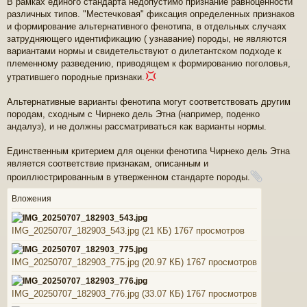
В рамках единого стандарта недопустимо признание равноценности
различных типов. "Местечковая" фиксация определенных признаков
и формирование альтернативного фенотипа, в отдельных случаях
затрудняющего идентификацию ( узнавание) породы, не являются
вариантами нормы и свидетельствуют о дилетантском подходе к
племенному разведению, приводящем к формированию поголовья,
утратившего породные признаки.
Альтернативные варианты фенотипа могут соответствовать другим
породам, сходным с Чирнеко дель Этна (например, поденко
андалуз), и не должны рассматриваться как варианты нормы.
Единственным критерием для оценки фенотипа Чирнеко дель Этна
является соответствие признакам, описанным и
проиллюстрированным в утверженном стандарте породы.
Вложения
IMG_20250707_182903_543.jpg (21 КБ) 1767 просмотров
IMG_20250707_182903_775.jpg (20.97 КБ) 1767 просмотров
IMG_20250707_182903_776.jpg (33.07 КБ) 1767 просмотров