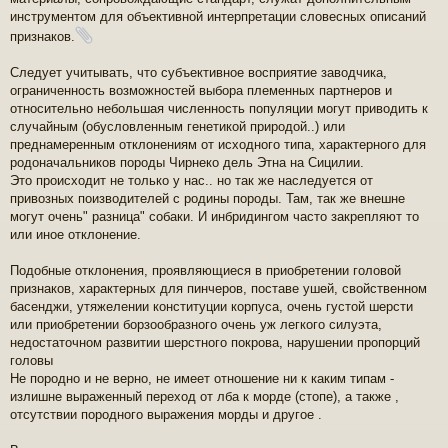
инструментом для объективной интерпретации словесных описаний
признаков.
Следует учитывать, что субъективное восприятие заводчика,
ограниченность возможностей выбора племенных партнеров и
относительно небольшая численность популяции могут приводить к
случайным (обусловленным генетикой природой..) или
преднамеренным отклонениям от исходного типа, характерного для
родоначальников породы Чирнеко дель Этна на Сицилии.
Это происходит не только у нас.. но так же наследуется от
привозных поизводителей с родины породы. Там, так же внешне
могут очень" разница" собаки. И инбридингом часто закрепляют то
или иное отклонение.
Подобные отклонения, проявляющиеся в приобретении головой
признаков, характерных для пинчеров, поставе ушей, свойственном
басенджи, утяжелении конституции корпуса, очень густой шерсти
или приобретении борзообразного очень уж легкого силуэта,
недостаточном развитии шерстного покрова, нарушении пропорций
головы
Не породно и не верно, не имеет отношение ни к каким типам -
излишне выраженный переход от лба к морде (стопе), а также ,
отсутствии породного выражения морды и другое .