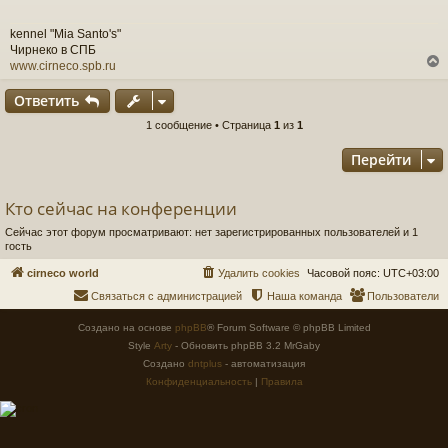
щ
е
kennel "Mia Santo's"
н
Чирнеко в СПБ
и
www.cirneco.spb.ru
е
Ответить
у
1 сообщение • Страница
1
из
1
т
Перейти
ь
с
Кто сейчас на конференции
к
Сейчас этот форум просматривают: нет зарегистрированных пользователей и 1
гость
ч
cirneco world
Удалить cookies
Часовой пояс:
UTC+03:00
Связаться с администрацией
Наша команда
Пользователи
у
Создано на основе
phpBB
® Forum Software © phpBB Limited
Style
Arty
- Обновить phpBB 3.2 MrGaby
Создано
dntplus
- автоматизация
Конфиденциальность
|
Правила