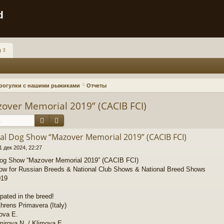
d
и
 прогулки с нашими рыжиками
Отчеты
zover Memorial 2019” (CACIB FCI)
Поиск
Расширенный поиск
nal Dog Show “Mazover Memorial 2019” (CACIB FCI)
1 дек 2024, 22:27
 Dog Show “Mazover Memorial 2019” (CACIB FCI)
how for Russian Breeds & National Club Shows & National Breed Shows
019
ipated in the breed!
Ahrens Primavera (Italy)
ova E.
mirova N. / Klimova Е.