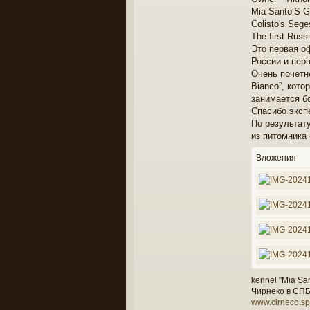
т
Mia Santo’S G
а
к
Colisto's Sege
т
The first Russ
н
Это первая о
а
России и пер
я
Очень почетн
и
н
Bianco”, кот
ф
занимается бо
о
Спасибо экспе
р
По результат
м
из питомника 
а
ц
Вложения
и
я
п
о
л
ь
з
о
в
а
т
е
kennel "Mia San
л
Чирнеко в СП
я
www.cirneco.sp
E