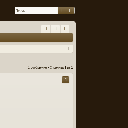
Поиск
Расширенный поиск
С
FA
хо
ег
Q
д
ис
тр
ац
1 сообщение • Страница
1
из
1
ия