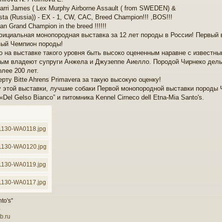
arri James ( Lex Murphy Airborne Assault ( from SWEDEN) &
sta (Russia)) - EX - 1, CW, САС, Breed Champion!!! ,BOS!!!
ian Grand Champion in the breed !!!!!!
фициальная монопородная выставка за 12 лет породы в России! Первый 
вый Чемпион породы!
о на выставке такого уровня быть высоко оцененным наравне с известны
орым владеют супруги Анжела и Джузеппе Аиелло. Породой Чирнеко дель
лее 200 лет.
рту Bitte Ahrens Primavera за такую высокую оценку!
у этой выставки, лучшие собаки Первой монопородной выставки породы 
«Del Gelso Bianco” и питомника Kennel Cirneco dell Etna-Mia Santo's.
to's"
Б
b.ru