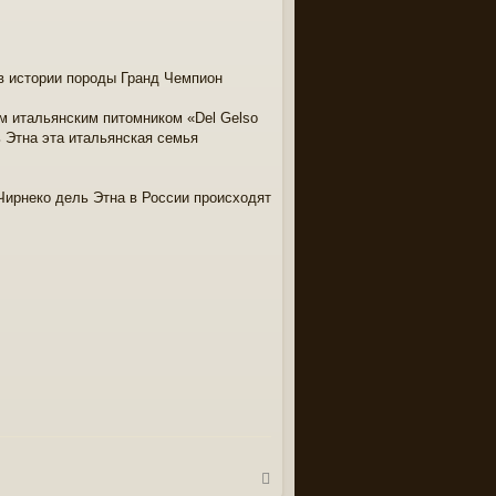
в истории породы Гранд Чемпион
м итальянским питомником «Del Gelso
 Этна эта итальянская семья
Чирнеко дель Этна в России происходят
В