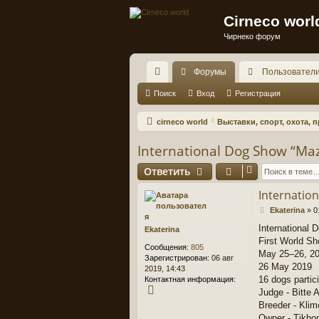
Cirneco worl
Чирнеко форум
Форумы
Пользовател
с
Поиск
Вход
Регистрация
ы
cirneco world
Выставки, спорт, охота,
лк
International Dog Show “Ma
и
Ответить
Internatio
С
Ekaterina
»
0
о
International
Ekaterina
о
First World S
б
Сообщения:
805
щ
May 25–26, 2
Зарегистрирован:
06 авг
е
26 May 2019
2019, 14:43
н
16 dogs partic
Контактная информация:
и
К
Judge - Bitte 
е
о
Breeder - Klim
н
Owner - Tikho