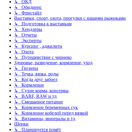
↳ ОКД
↳ Обидиенс
↳ Фристайл
Выставки, спорт, охота, прогулки с нашими рыжиками
↳ Подготовка к выставкам
↳ Хендлеры
↳ Отчеты
↳ Эксперты
↳ Курсинг , аджилити
↳ Охота
↳ Путешевствие с чирнеко
Здоровье, разведение, кормление, уход
↳ Гигиена
↳ Течка, вязка, роды
↳ Когда друг забоел
↳ Кормление
↳ Сухие корма, консервы
↳ BARF, RAW и тд
↳ Смешанное питание
↳ Кормление беременных сук
↳ Кормление кобелей перед вязкой
↳ Витамины, минералы и тд
Щенки
↳ Планируется помёт