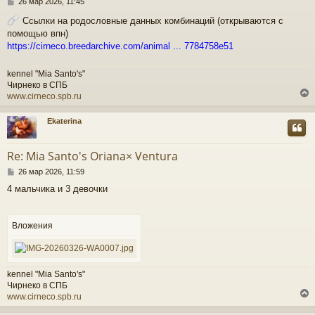
С
с
26 мар 2026, 11:45
о
Ссылки на родословные данных комбинаций (открываются с
о
к
помощью впн)
б
щ
https://cirneco.breedarchive.com/animal ... 7784758e51
е
ч
н
kennel "Mia Santo's"
и
Чирнеко в СПБ
е
у
www.cirneco.spb.ru
Ekaterina
у
т
Re: Mia Santo's Oriana× Ventura
ь
С
с
26 мар 2026, 11:59
о
4 мальчика и 3 девочки
о
к
б
щ
е
Вложения
ч
н
и
е
у
kennel "Mia Santo's"
Чирнеко в СПБ
www.cirneco.spb.ru