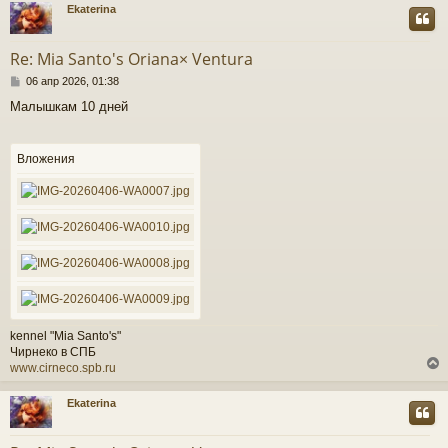
Ekaterina
у
т
Re: Mia Santo's Oriana× Ventura
ь
С
с
06 апр 2026, 01:38
о
Малышкам 10 дней
о
к
б
щ
е
Вложения
ч
н
и
е
у
kennel "Mia Santo's"
Чирнеко в СПБ
www.cirneco.spb.ru
Ekaterina
у
т