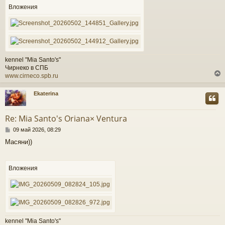
е
Вложения
ч
н
и
е
у
kennel "Mia Santo's"
Чирнеко в СПБ
www.cirneco.spb.ru
Ekaterina
у
т
Re: Mia Santo's Oriana× Ventura
ь
С
с
09 май 2026, 08:29
о
Масяни))
о
к
б
щ
е
Вложения
ч
н
и
е
у
kennel "Mia Santo's"