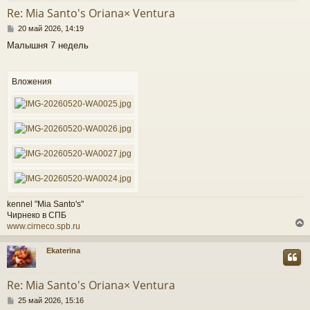
т
Re: Mia Santo's Oriana× Ventura
ь
С
с
20 май 2026, 14:19
о
Малышня 7 недель
о
к
б
щ
е
Вложения
ч
н
и
е
у
kennel "Mia Santo's"
Чирнеко в СПБ
www.cirneco.spb.ru
Ekaterina
у
т
Re: Mia Santo's Oriana× Ventura
ь
С
с
25 май 2026, 15:16