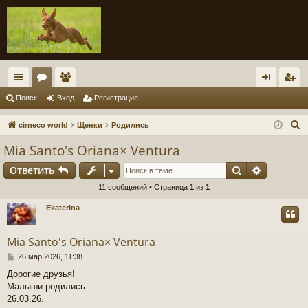
с
ор
ол
хо
ег
Поиск
Вход
Регистрация
ы
ум
ьз
д
ис
П
cirneco world
Щенки
Родились
лк
ы
ов
тр
о
Mia Santo's Oriana× Ventura
и
и
ат
ац
Поиск
Расшире
Ответить
с
ел
ия
к
11 сообщений • Страница
1
из
1
и
Ekaterina
Mia Santo's Oriana× Ventura
С
26 мар 2026, 11:38
о
Дорогие друзья!
о
Малыши родились
б
щ
26.03.26.
е