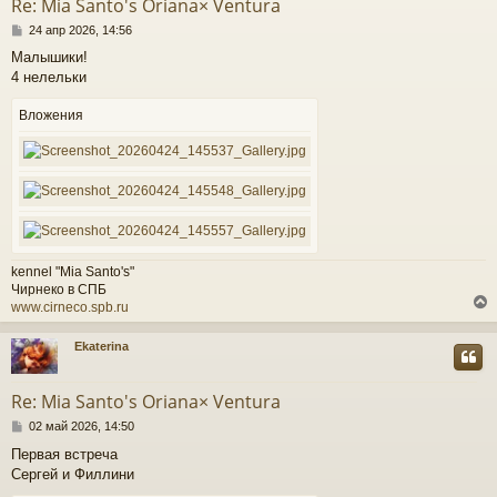
Re: Mia Santo's Oriana× Ventura
ь
С
с
24 апр 2026, 14:56
о
Малышики!
о
к
4 нелельки
б
щ
е
Вложения
ч
н
и
е
у
kennel "Mia Santo's"
Чирнеко в СПБ
www.cirneco.spb.ru
Ekaterina
у
т
Re: Mia Santo's Oriana× Ventura
ь
С
с
02 май 2026, 14:50
о
Первая встреча
о
к
Сергей и Филлини
б
щ