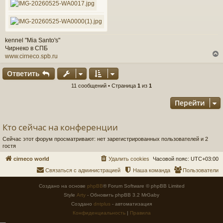
kennel "Mia Santo's"
Чирнеко в СПБ
www.cirneco.spb.ru
Ответить
у
11 сообщений • Страница
1
из
1
т
Перейти
ь
с
Кто сейчас на конференции
к
Сейчас этот форум просматривают: нет зарегистрированных пользователей и 2
гостя
ч
cirneco world
Удалить cookies
Часовой пояс:
UTC+03:00
Связаться с администрацией
Наша команда
Пользователи
у
Создано на основе
phpBB
® Forum Software © phpBB Limited
Style
Arty
- Обновить phpBB 3.2 MrGaby
Создано
dntplus
- автоматизация
Конфиденциальность
|
Правила