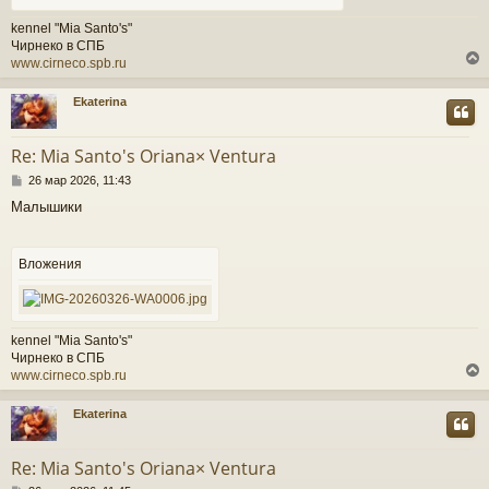
kennel "Mia Santo's"
Чирнеко в СПБ
www.cirneco.spb.ru
Ekaterina
у
т
Re: Mia Santo's Oriana× Ventura
ь
С
с
26 мар 2026, 11:43
о
Малышики
о
к
б
щ
е
Вложения
ч
н
и
е
у
kennel "Mia Santo's"
Чирнеко в СПБ
www.cirneco.spb.ru
Ekaterina
у
т
Re: Mia Santo's Oriana× Ventura
ь