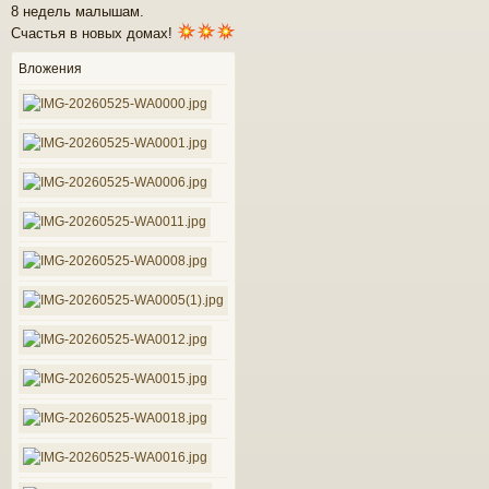
о
8 недель малышам.
о
к
Счастья в новых домах!
б
щ
е
Вложения
ч
н
и
е
у