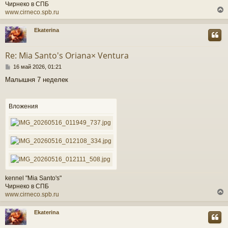
Чирнеко в СПБ
www.cirneco.spb.ru
Ekaterina
у
т
Re: Mia Santo's Oriana× Ventura
ь
С
с
16 май 2026, 01:21
о
Малышня 7 неделек
о
к
б
щ
е
Вложения
ч
н
и
е
у
kennel "Mia Santo's"
Чирнеко в СПБ
www.cirneco.spb.ru
Ekaterina
у